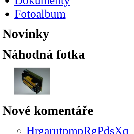
Dokumenty
Fotoalbum
Novinky
Náhodná fotka
Nové komentáře
HrgarutpmpRgPdsXq