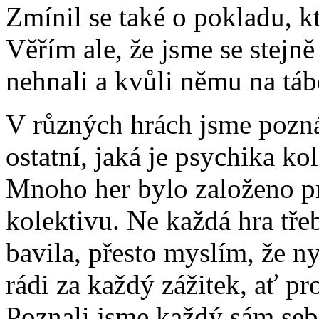
Zmínil se také o pokladu, k
Věřím ale, že jsme se ste
nehnali a kvůli němu na tábo
V různých hrách jsme pozn
ostatní, jaká je psychika ko
Mnoho her bylo založeno pr
kolektivu. Ne každá hra tř
bavila, přesto myslím, že n
rádi za každý zážitek, ať p
Poznali jsme každý sám sebe