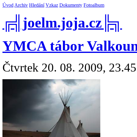
Úvod
Archiv
Hledání
Vzkaz
Dokumenty
Fotoalbum
╔╣joelm.joja.cz╠╗
YMCA tábor Valkoun
Čtvrtek 20. 08. 2009, 23.45