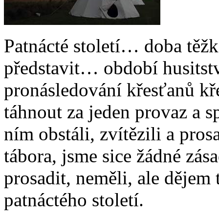
Patnácté století… doba těžk
představit… období husitstv
pronásledování křesťanů kř
táhnout za jeden provaz a spo
ním obstáli, zvítězili a pros
tábora, jsme sice žádné zás
prosadit, neměli, ale dějem
patnáctého století.