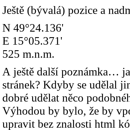
Ještě (bývalá) pozice a nad
N 49°24.136'
E 15°05.371'
525 m.n.m.
A ještě další poznámka… jak
stránek? Kdyby se udělal ji
dobré udělat něco podobné
Výhodou by bylo, že by vp
upravit bez znalosti html k