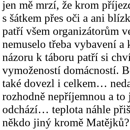
jen mě mrzí, že krom příjez
s šátkem přes oči a ani blíz
patří všem organizátorům v
nemuselo třeba vybavení a
názoru k táboru patří si chv
vymožeností domácností. Bo
také dovezl i celkem… nedal
rozhodně nepříjemnou a to 
odchází… teplota náhle přiš
někdo jiný kromě Matějků?