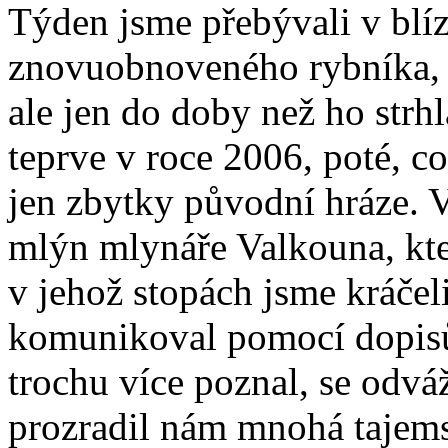
Týden jsme přebývali v blí
znovuobnoveného rybníka, je
ale jen do doby než ho strh
teprve v roce 2006, poté, c
jen zbytky původní hráze. V
mlýn mlynáře Valkouna, kte
v jehož stopách jsme kráčel
komunikoval pomocí dopisů
trochu více poznal, se odvá
prozradil nám mnohá tajemstv