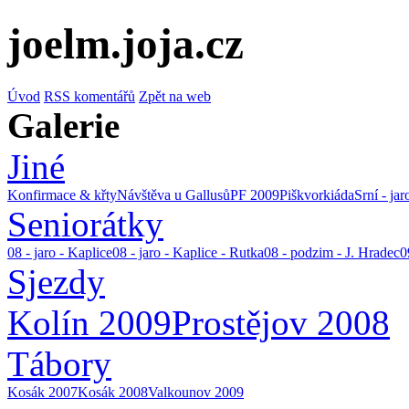
joelm.joja.cz
Úvod
RSS komentářů
Zpět na web
Galerie
Jiné
Konfirmace & křty
Návštěva u Gallusů
PF 2009
Piškvorkiáda
Srní - ja
Seniorátky
08 - jaro - Kaplice
08 - jaro - Kaplice - Rutka
08 - podzim - J. Hradec
0
Sjezdy
Kolín 2009
Prostějov 2008
Tábory
Kosák 2007
Kosák 2008
Valkounov 2009