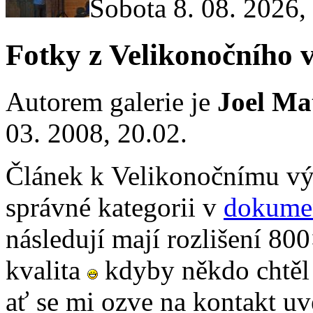
Sobota 8. 08. 2026,
Fotky z Velikonočního v
Autorem galerie je
Joel Ma
03. 2008, 20.02.
Článek k Velikonočnímu vý
správné kategorii v
dokumen
následují mají rozlišení 80
kvalita
kdyby někdo chtěl n
ať se mi ozve na kontakt u