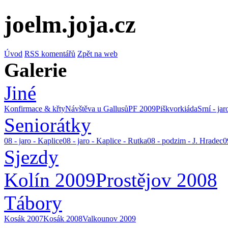
joelm.joja.cz
Úvod
RSS komentářů
Zpět na web
Galerie
Jiné
Konfirmace & křty
Návštěva u Gallusů
PF 2009
Piškvorkiáda
Srní - ja
Seniorátky
08 - jaro - Kaplice
08 - jaro - Kaplice - Rutka
08 - podzim - J. Hradec
0
Sjezdy
Kolín 2009
Prostějov 2008
Tábory
Kosák 2007
Kosák 2008
Valkounov 2009