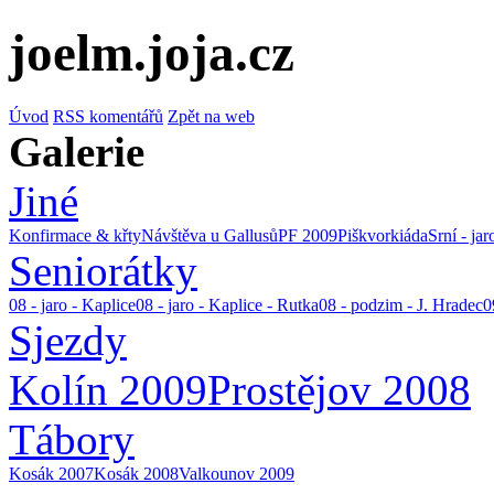
joelm.joja.cz
Úvod
RSS komentářů
Zpět na web
Galerie
Jiné
Konfirmace & křty
Návštěva u Gallusů
PF 2009
Piškvorkiáda
Srní - ja
Seniorátky
08 - jaro - Kaplice
08 - jaro - Kaplice - Rutka
08 - podzim - J. Hradec
0
Sjezdy
Kolín 2009
Prostějov 2008
Tábory
Kosák 2007
Kosák 2008
Valkounov 2009