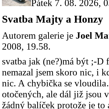
Pátek 7. 08. 2026, 
Svatba Majty a Honzy
Autorem galerie je
Joel Ma
2008, 19.58.
svatba jak (ne?)má být ;-D 
nemazal jsem skoro nic, i k
nic. A chybička se vloudila
otočených, ale dál již jsou
žádný balíček protože je to