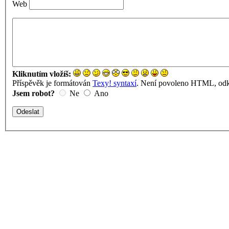
Web
Kliknutím vložíš:
Příspěvěk je formátován
Texy! syntaxí
. Není povoleno HTML, odka
Jsem robot?
Ne
Ano