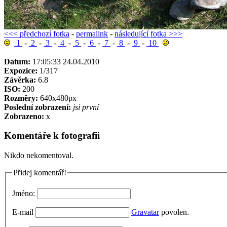
<<< předchozí fotka
-
permalink
-
následující fotka >>>
1
-
2
-
3
-
4
-
5
-
6
-
7
-
8
-
9
-
10
Datum:
17:05:33 24.04.2010
Expozice:
1/317
Závěrka:
6.8
ISO:
200
Rozměry:
640x480px
Poslední zobrazení:
jsi první
Zobrazeno:
x
Komentáře k fotografii
Nikdo nekomentoval.
Přidej komentář!
Jméno:
E-mail
Gravatar
povolen.