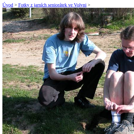
Úvod
>
Fotky z jarních seniorátek ve Volyni
>