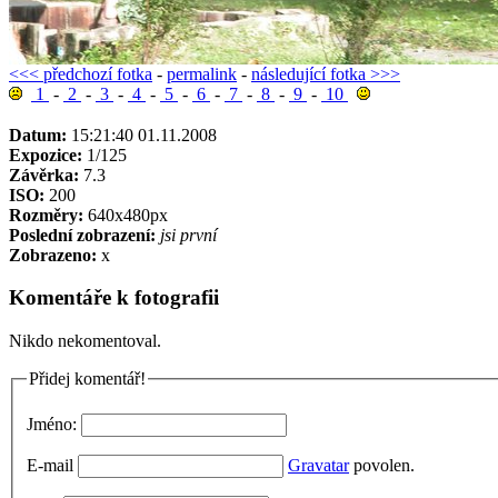
<<< předchozí fotka
-
permalink
-
následující fotka >>>
1
-
2
-
3
-
4
-
5
-
6
-
7
-
8
-
9
-
10
Datum:
15:21:40 01.11.2008
Expozice:
1/125
Závěrka:
7.3
ISO:
200
Rozměry:
640x480px
Poslední zobrazení:
jsi první
Zobrazeno:
x
Komentáře k fotografii
Nikdo nekomentoval.
Přidej komentář!
Jméno:
E-mail
Gravatar
povolen.