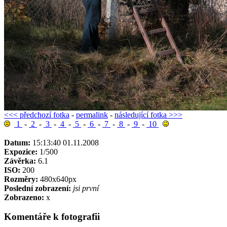
<<< předchozí fotka
-
permalink
-
následující fotka >>>
1
-
2
-
3
-
4
-
5
-
6
-
7
-
8
-
9
-
10
Datum:
15:13:40 01.11.2008
Expozice:
1/500
Závěrka:
6.1
ISO:
200
Rozměry:
480x640px
Poslední zobrazení:
jsi první
Zobrazeno:
x
Komentáře k fotografii