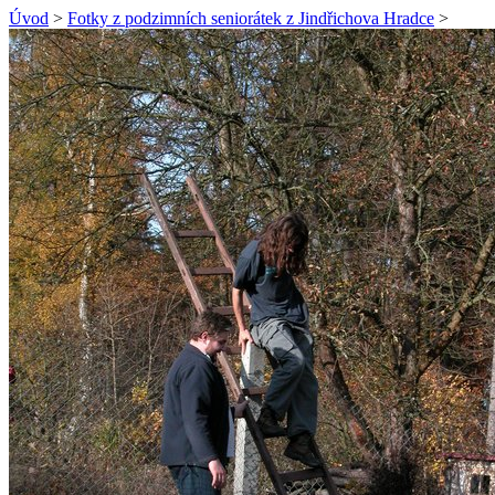
Úvod
>
Fotky z podzimních seniorátek z Jindřichova Hradce
>